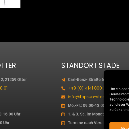
TTER
STANDORT STADE
12, 21259 Otter
Carl-Benz- Straße 6, 21684 Stade
8 01
+49 (0) 4141 800 39 10
Um ein opti
Geräteinfor
info@topsun-stade.de
Technologie
auf dieser W
Mo.-Fr.: 09:00-13:00 Uhr & 14:00
zurückziehe
0-16:00 Uhr
1. & 3. Sa. im Monat: 10:00-13:00
00 Uhr
Termine nach Vereinbarung
Akze