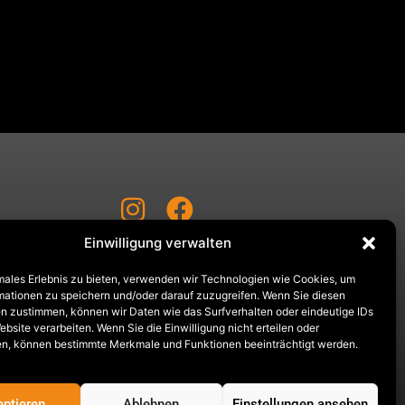
Einwilligung verwalten
AGB´s
males Erlebnis zu bieten, verwenden wir Technologien wie Cookies, um
DATENSCHUTZ
mationen zu speichern und/oder darauf zuzugreifen. Wenn Sie diesen
n zustimmen, können wir Daten wie das Surfverhalten oder eindeutige IDs
IMPRESSUM
ebsite verarbeiten. Wenn Sie die Einwilligung nicht erteilen oder
-17:00 Uhr
n, können bestimmte Merkmale und Funktionen beeinträchtigt werden.
 Uhr
ptieren
Ablehnen
Einstellungen ansehen