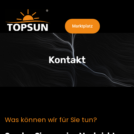
Marktplatz
NEU: Die TOPSUN Plafondline
Kontakt
Was können wir für Sie tun?