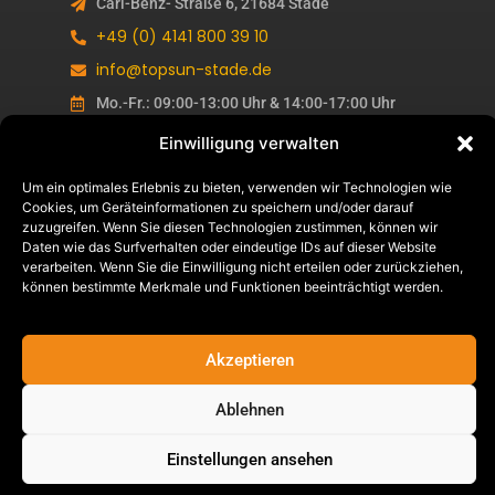
Carl-Benz- Straße 6, 21684 Stade
+49 (0) 4141 800 39 10
info@topsun-stade.de
Mo.-Fr.: 09:00-13:00 Uhr & 14:00-17:00 Uhr
1. & 3. Sa. im Monat: 10:00-13:00 Uhr
Einwilligung verwalten
Termine nach Vereinbarung
Um ein optimales Erlebnis zu bieten, verwenden wir Technologien wie
Cookies, um Geräteinformationen zu speichern und/oder darauf
zuzugreifen. Wenn Sie diesen Technologien zustimmen, können wir
Daten wie das Surfverhalten oder eindeutige IDs auf dieser Website
verarbeiten. Wenn Sie die Einwilligung nicht erteilen oder zurückziehen,
können bestimmte Merkmale und Funktionen beeinträchtigt werden.
AGB´s
DATENSCHUTZ
Akzeptieren
IMPRESSUM
Ablehnen
Einstellungen ansehen
Copyright 2026 © Alle Rechte Vorbehalten